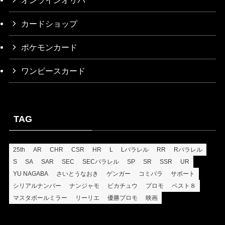
カードショップ
ポケモンカード
ワンピースカード
TAG
25th
AR
CHR
CSR
HR
L
Lパラレル
RR
Rパラレル
S
SA
SAR
SEC
SECパラレル
SP
SR
SSR
UR
YU NAGABA
さいとうなおき
ゲンガー
コミパラ
サポート
シリアルナンバー
ナンジャモ
ピカチュウ
プロモ
ベスト８
マスタボールミラー
リーリエ
優勝プロモ
映画