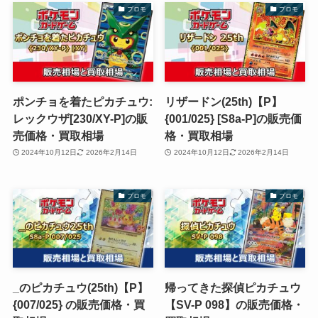
プロモ
プロモ
ポンチョを着たピカチュウ:
リザードン(25th)【P】
レックウザ[230/XY-P]の販
{001/025} [S8a-P]の販売価
売価格・買取相場
格・買取相場
2024年10月12日
2026年2月14日
2024年10月12日
2026年2月14日
プロモ
プロモ
_のピカチュウ(25th)【P】
帰ってきた探偵ピカチュウ
{007/025} の販売価格・買
【SV-P 098】の販売価格・