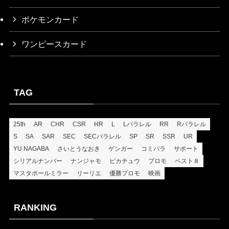
ポケモンカード
ワンピースカード
TAG
25th
AR
CHR
CSR
HR
L
Lパラレル
RR
Rパラレル
S
SA
SAR
SEC
SECパラレル
SP
SR
SSR
UR
YU NAGABA
さいとうなおき
ゲンガー
コミパラ
サポート
シリアルナンバー
ナンジャモ
ピカチュウ
プロモ
ベスト８
マスタボールミラー
リーリエ
優勝プロモ
映画
RANKING