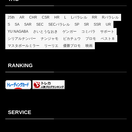
25th
AR
CHR
CSR
HR
L
Lパラレル
RR
Rパラレル
S
SA
SAR
SEC
SECパラレル
SP
SR
SSR
UR
YU NAGABA
さいとうなおき
ゲンガー
コミパラ
サポート
シリアルナンバー
ナンジャモ
ピカチュウ
プロモ
ベスト８
マスタボールミラー
リーリエ
優勝プロモ
映画
RANKING
SERVICE