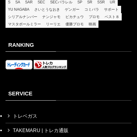
S
SA
SAR
SEC
SECパラレル
SP
SR
SSR
UR
2025/11/28
¥9,500
YU NAGABA
さいとうなおき
ゲンガー
コミパラ
サポート
2025/10/28
¥6,700
シリアルナンバー
ナンジャモ
ピカチュウ
プロモ
ベスト８
マスタボールミラー
リーリエ
優勝プロモ
映画
2025/10/27
¥6,700
2025/10/24
¥6,780
RANKING
2025/10/24
¥6,500
2025/9/26
¥7,800
2025/9/17
¥6,600
2025/8/6
¥7,300
2025/7/25
¥7,300
SERVICE
2025/7/14
¥7,000
2025/7/13
¥7,000
トレベガス
2025/7/4
¥7,800
TAKEMARU | トレカ通販
2025/7/4
¥7,000