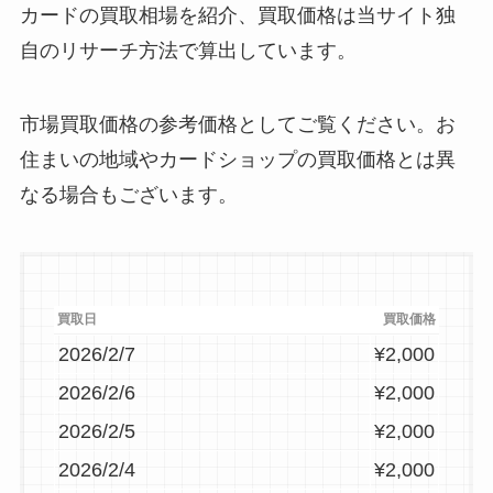
2026/1/20
¥4,800
カードの買取相場を紹介、買取価格は当サイト独
2026/1/19
¥4,480
自のリサーチ方法で算出しています。
2026/1/18
¥4,280
市場買取価格の参考価格としてご覧ください。お
2026/1/17
¥4,280
住まいの地域やカードショップの買取価格とは異
2026/1/17
¥5,000
なる場合もございます。
2026/1/16
¥4,280
2026/1/15
¥3,780
2026/1/14
¥3,780
2026/1/13
¥3,780
買取日
買取価格
2026/2/7
¥2,000
2026/1/12
¥3,780
2026/2/6
¥2,000
2026/1/11
¥3,780
2026/2/5
¥2,000
2026/1/10
¥3,580
2026/2/4
¥2,000
2026/1/9
¥3,580