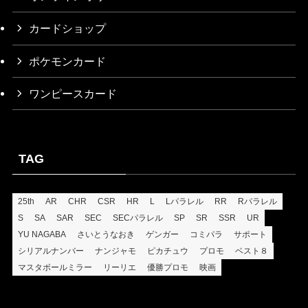
2026/1/14
¥3,500
2026/1/13
¥3,500
カードショップ
2026/1/12
¥1,800
ポケモンカード
2026/1/11
¥1,800
ワンピースカード
2026/1/10
¥1,800
2026/1/9
¥1,800
2026/1/8
¥1,800
TAG
2026/1/7
¥1,800
2026/1/6
¥1,800
25th
AR
CHR
CSR
HR
L
Lパラレル
RR
Rパラレル
2026/1/5
¥1,800
S
SA
SAR
SEC
SECパラレル
SP
SR
SSR
UR
YU NAGABA
さいとうなおき
ゲンガー
コミパラ
サポート
2026/1/4
¥1,800
シリアルナンバー
ナンジャモ
ピカチュウ
プロモ
ベスト８
2026/1/3
¥1,800
マスタボールミラー
リーリエ
優勝プロモ
映画
2026/1/2
¥1,800