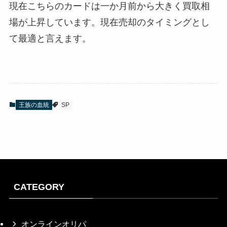
現在こちらのカードは一か月前から大きく買取相
2026/1/26
¥2,500
場が上昇しています。現在売却のタイミングとし
2026/1/25
¥2,500
て最適と言えます。
2026/1/24
¥2,500
2026/1/23
¥2,500
2026/1/22
¥2,500
2026/1/21
¥2,500
王族の血統
SP
2026/1/20
¥2,500
2026/1/19
¥2,500
2026/1/18
¥2,500
2026/1/17
¥2,500
CATEGORY
2026/1/16
¥2,500
2026/1/15
¥3,500
オンラインオリパ