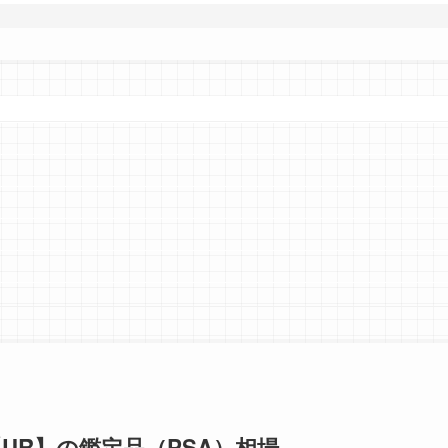
UR】の鑑定品（PSA）相場