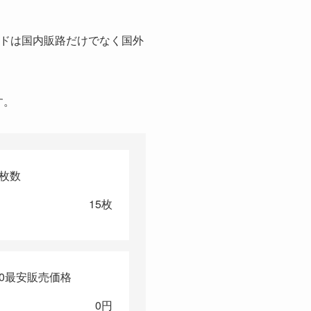
¥780
¥780
ードは国内販路だけでなく国外
¥780
¥780
¥780
す。
¥780
¥780
¥780
9枚数
¥780
15枚
¥780
¥780
¥780
¥1,080
10最安販売価格
¥1,080
0円